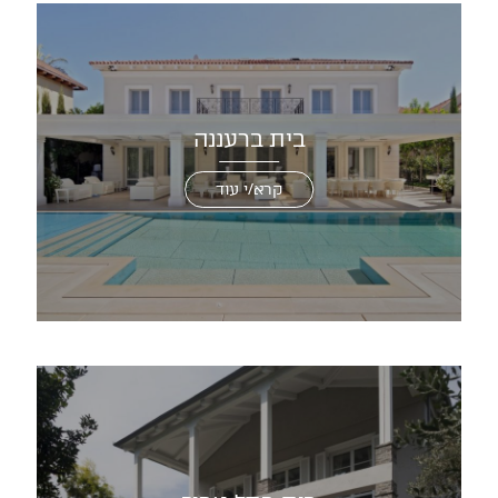
בית ברעננה
קרא/י עוד