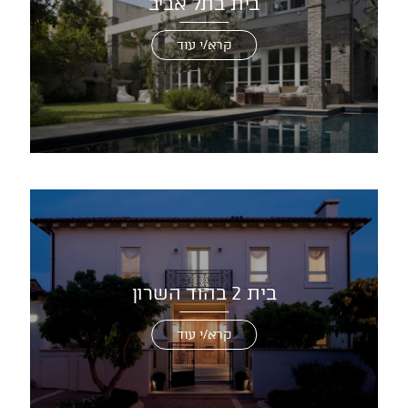
בית בתל אביב
קרא/י עוד
בית 2 בהוד השרון
קרא/י עוד