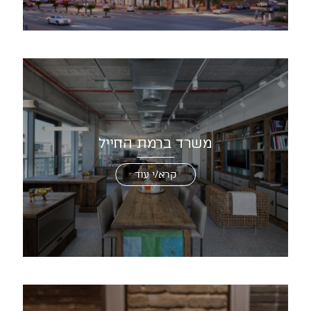
משרד ברמת החייל
קרא/י עוד